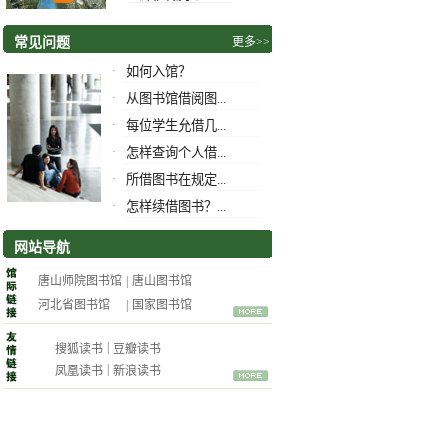
常见问题
更多>>
·
如何入馆？
·
从图书馆借阅图...
·
每位学生允借几...
·
怎样查询个人借...
·
所借图书在规定...
·
怎样续借图书？...
网站导航
唐山师院图书馆
|
唐山图书馆
河北省图书馆
|
国家图书馆
|
搜狐读书
豆瓣读书
|
凤凰读书
新浪读书