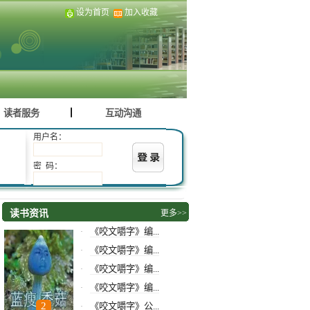
设为首页
加入收藏
读者服务
互动沟通
用户名：
密 码：
读书资讯
更多>>
《咬文嚼字》编...
·
《咬文嚼字》编...
·
《咬文嚼字》编...
·
《咬文嚼字》编...
·
1
2
3
《咬文嚼字》公...
·