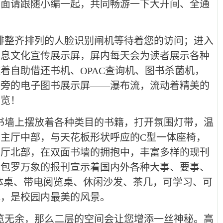
下面请跟随小编一起，共同畅游一下大开间、全通
排整齐排列的人脸识别闸机等待着您的访问；进入
信息文化宣传展示屏，屏内每天会为读者展示各种
着自助借还书机、OPAC查询机、图书杀菌机，
一旁的电子图书展示屏——瀑布流，流动着精美的
阅览！
书墙上摆放着各种类目的书籍，打开氛围灯带，温
主厅中部，与天花板形状呼应的C型一体座椅，
主厅北部，在双面书墙的拥抱中，丰富多样的现刊
，包罗万象的报刊宣示着国内外各种大事、要事、
体桌、带电阅览桌、休闲沙发、茶几，可学习、可
地，是校园内最美的风景。
览无余，那么二层的空间会让您增添一丝神秘。高